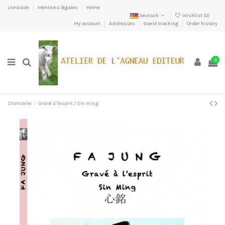
Livraison
Mentions légales
Home
Deutsch
Wishlist (
0
)
My account
Addresses
Guest tracking
Order history
0
Startseite
Gravé à l'esprit / Sin ming