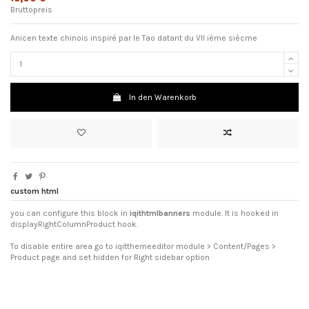
Bruttopreis
Anicen texte chinois inspiré par le Tao datant du VII ième siècme
In den Warenkorb
custom html
you can configure this block in
iqithtmlbanners
module. It is hooked in
displayRightColumnProduct hook.
To disable entire area go to iqitthemeeditor module > Content/Pages >
Product page and set hidden for Right sidebar option