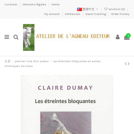
Livraison
Mentions légales
Home
繁體中文
Wishlist (
0
)
My account
Addresses
Guest tracking
Order history
0
主頁
premier livre d'un auteur
Les étreintes bloquantes et autres
chroniques du corps