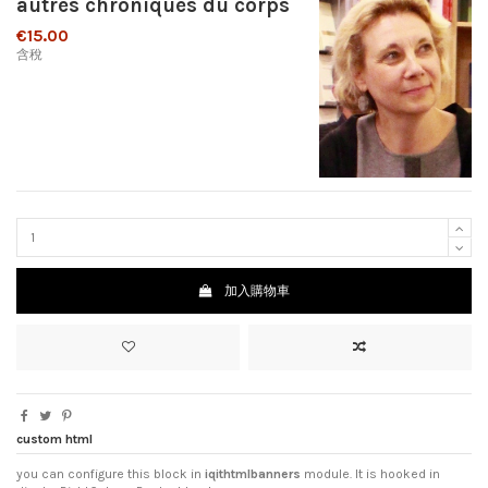
autres chroniques du corps
€15.00
含稅
加入購物車
custom html
you can configure this block in
iqithtmlbanners
module. It is hooked in