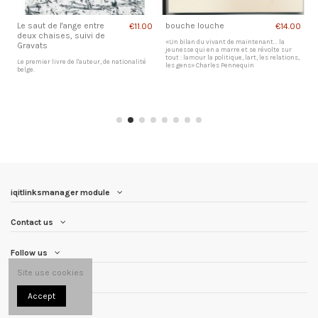
Le saut de l'ange entre
bouche louche
L
00
€11.00
€14.00
deux chaises, suivi de
«Un bilan du vivant de maintenant... la
C
Gravats
jeunesse qui en a marre et se révolte sur
tout : lamour la politique, lart, les relations,
Le premier livre de l'auteur, de nationalité
les gens» Charles Pennequin
belge.
 a
iqitlinksmanager module
Contact us
Follow us
Site use cookies
Newsletter
Accept