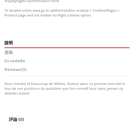
displayRightColumnProduct hook.
To disable entire area go to iqitthemeeditor module > Content/Pages >
Product page and set hidden for Right sidebar option
說明
規格
En vedette
Reviews
(0)
Avec minutie et beaucoup de détails, l'auteur dans ce premier livre fait le
tour de ces positions du quotidien que l'on connaît tous sans jamais s'y
attarder autant.
評論 (0)