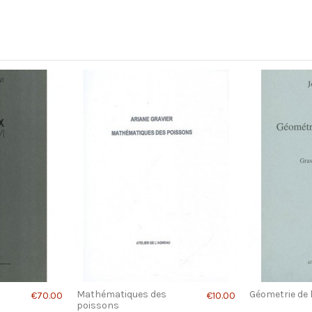
ravités en
Hébergements
Sur 
€30.00
€11.43
Volu