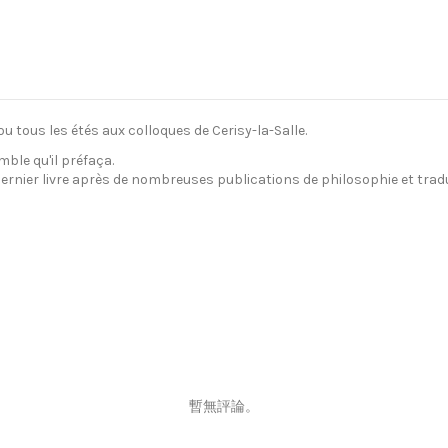
u tous les étés aux colloques de Cerisy-la-Salle.
mble qu'il préfaça.
dernier livre après de nombreuses publications de philosophie et trad
暫無評論。