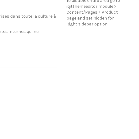
To disable entire area go to
iqitthemeeditor module >
Content/Pages > Product
rises dans toute la culture à
page and set hidden for
Right sidebar option
tes internes qui ne