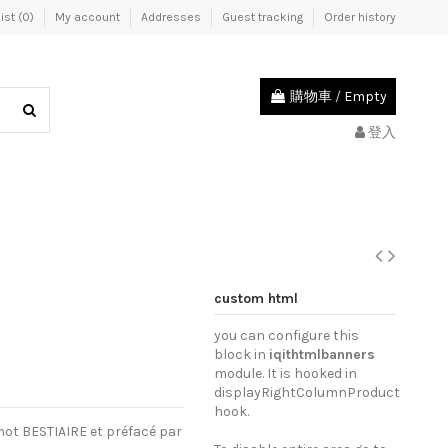
st (
0
)
My account
Addresses
Guest tracking
Order history
購物車
/
Empty
登入
custom html
you can configure this
block in
iqithtmlbanners
module. It is hooked in
displayRightColumnProduct
hook.
ot BESTIAIRE et préfacé par