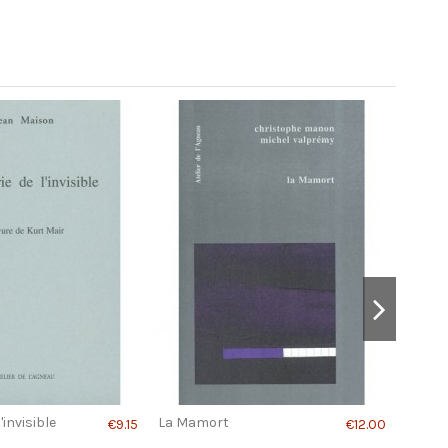
la musicalité du vide.
Je n'ai plus besoin de moi
€12.00
€14.00
me 2.