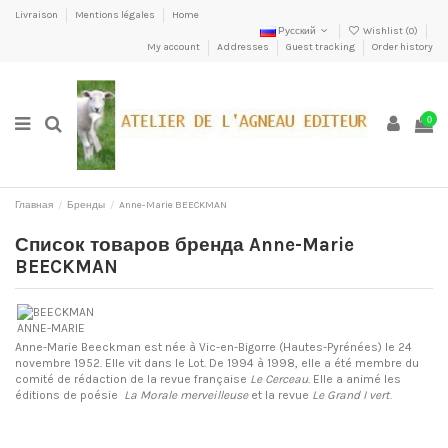
Livraison
Mentions légales
Home
Русский
Wishlist (
0
)
My account
Addresses
Guest tracking
Order history
0
Главная
Бренды
Anne-Marie BEECKMAN
Список товаров бренда Anne-Marie
BEECKMAN
Anne-Marie Beeckman est née à Vic-en-Bigorre (Hautes-Pyrénées) le 24
novembre 1952. Elle vit dans le Lot. De 1994 à 1998, elle a été membre du
comité de rédaction de la revue française
Le Cerceau
. Elle a animé les
éditions de poésie
La Morale merveilleuse
et la revue
Le Grand I vert
.