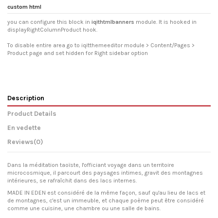
custom html
you can configure this block in
iqithtmlbanners
module. It is hooked in
displayRightColumnProduct hook.
To disable entire area go to iqitthemeeditor module > Content/Pages >
Product page and set hidden for Right sidebar option
Description
Product Details
En vedette
Reviews
(0)
Dans la méditation taoïste, l'officiant voyage dans un territoire
microcosmique, il parcourt des paysages intimes, gravit des montagnes
intérieures, se rafraîchit dans des lacs internes.
MADE IN EDEN est considéré de la même façon, sauf qu'au lieu de lacs et
de montagnes, c'est un immeuble, et chaque poème peut être considéré
comme une cuisine, une chambre ou une salle de bains.