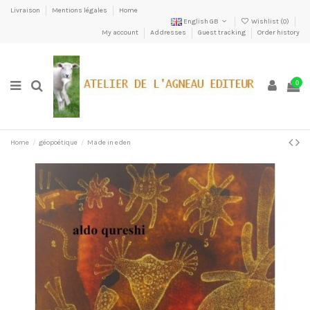
Livraison
Mentions légales
Home
English GB
Wishlist (
0
)
My account
Addresses
Guest tracking
Order history
0
Home
géopoétique
Made in eden